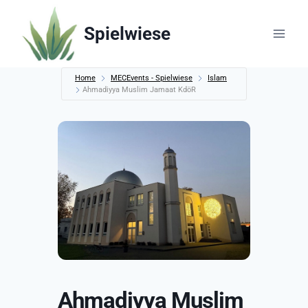
Zum
Inhalt
Spielwiese
springen
Home
MECEvents - Spielwiese
Islam
Ahmadiyya Muslim Jamaat KdöR
Ahmadiyya Muslim