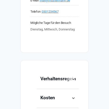
E-Mail
max@mustermann.de
Telefon
0301234567
Mögliche Tage für den Besuch
Dienstag, Mittwoch, Donnerstag
Verhaltensregeln
Lorem ipsum dolor sit
amet, consetetur
Kosten
sadipscing elitr, sed
diam nonumy eirmod