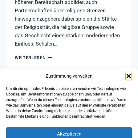
höheren Bereitschaft abbildet, auch
Partnerschaften über religiöse Grenzen
hinweg einzugehen; dabei spielen die Stärke
der Religiosität, die religiöse Gruppe sowie
das Geschlecht einen starken moderierenden
Einfluss. Schulen…
BEEINFLUSSEN
WEITERLESEN
INTERRELIGIÖSE
FREUNDSCHAFTEN
DIE
Zustimmung verwalten
PARTNER:INNENWAHL
AUCH
Um dir ein optimales Erlebnis zu bieten, verwenden wir Technologien wie
Cookies, um Geräteinformationen zu speichern und/oder darauf
ÜBER
zuzugreifen. Wenn du diesen Technologien zustimmst, können wir Daten
RELIGIÖSE
Impressum
Datenschutz
wie das Surfverhalten oder eindeutige IDs auf dieser Website verarbeiten.
GRENZEN
Wenn du deine Zustimmung nicht erteilst oder zurückziehst, können
Cookie-Richtlinie (EU)
HINWEG?
bestimmte Merkmale und Funktionen beeinträchtigt werden.
Akzeptieren