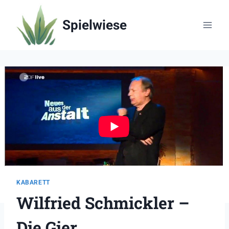
Zum
Inhalt
Spielwiese
springen
KABARETT
Wilfried Schmickler –
Die Gier