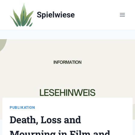
Zum
Inhalt
Spielwiese
springen
PUBLIKATION
Death, Loss and
Mourning in Film and